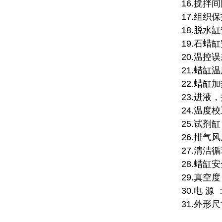
16.搅拌
17.组织
18.脱水
19.石蜡
20.温控误
21.蜡缸
22.蜡缸
23.进液
24.温度
25.试剂
26.排气
27.清洁循
28.蜡缸安
29.真空度：
30.电 源 
31.外形尺