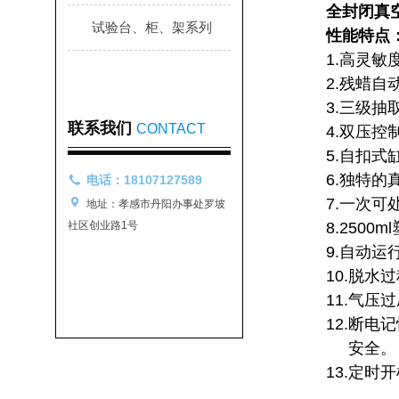
全封闭真
试验台、柜、架系列
性能特点
1.高灵
2.残蜡
3.三级
联系我们
CONTACT
4.双压
5.自扣
6.独特
电话：18107127589
7.一次可
地址：孝感市丹阳办事处罗坡
社区创业路1号
8.250
9.自动
10.脱
11.气压
12.断
安全。
13.定