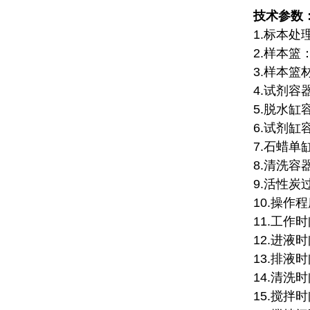
技术参数
1.标本处
2.样本篮
3.样本篮
4.试剂容
5.脱水缸容
6.试剂缸容
7.石蜡单缸
8.清洗容器
9.活性炭
10.操作程
11.工作
12.进液
13.排液
14.清洗
15.搅拌时