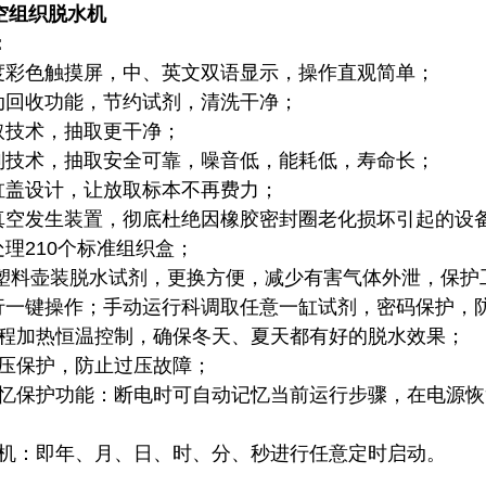
空组织脱水机
：
敏度彩色触摸屏，中、英文双语显示，操作直观简单；
自动回收功能，节约试剂，清洗干净；
抽取技术，抽取更干净；
控制技术，抽取安全可靠，噪音低，能耗低，寿命长；
式缸盖设计，让放取标本不再费力；
的真空发生装置，彻底杜绝因橡胶密封圈老化损坏引起的设
处理210个标准组织盒；
0ml塑料壶装脱水试剂，更换方便，减少有害气体外泄，保
运行一键操作；手动运行科调取任意一缸试剂，密码保护，
水过程加热恒温控制，确保冬天、夏天都有好的脱水效果；
过压保护，防止过压故障；
电记忆保护功能：断电时可自动记忆当前运行步骤，在电源
时开机：即年、月、日、时、分、秒进行任意定时启动。