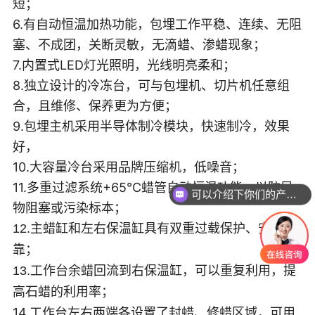
短；
6.有自动恒温加热功能，包埋工作平稳、连续、无阻
塞、不成团，关断灵敏，无滴蜡、渗蜡现象；
7.内置式LED灯光照明，光线明亮柔和；
8.独立设计的冷冻台，可与包埋机、切片机任意组
合，且维修、保养更为方便；
9.包埋主机采用半导体制冷模块，快速制冷，效果
好，
10.大容量冷台采用品牌压缩机，低噪音
；
11.多重过滤系统+65℃蜡管自动恒温功能，以防异
可以介绍下你们的产品么
物阻塞或污染标本；
12.主
蜡缸和左右保温缸具有双重过载保护、安全可
；
靠
13.
工作台余蜡回流到右保温缸，可以重复利用，提
；
高石蜡的利用率
14.工作台左右两端各设置了封蜡、修蜡区域，可用